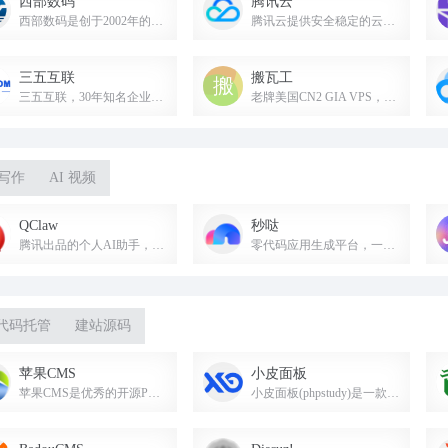
西部数码
腾讯云
西部数码是创于2002年的老牌云计算服务商，提供云服务器、虚拟主机、域名注册、企业邮箱等，50余万虚拟主机网站及1000余万域名用户的共同选择。
腾讯云提供安全稳定的云计算服务，涵盖云服务器、云数据库、云存储等全方位云服务和行业解决方案。
三五互联
搬瓦工
三五互联，30年知名企业邮箱、云服务器、域名注册服务商，助企业无忧上云。
老牌美国CN2 GIA VPS，建站首选，支持支付宝微信付款。
 写作
AI 视频
QClaw
秒哒
腾讯出品的个人AI助手，支持微信远程办公、文件整理及多场景任务执行。
零代码应用生成平台，一句话即可搭建网站、小程序等应用。
代码托管
建站源码
苹果CMS
小皮面板
苹果CMS是优秀的开源PHP建站系统，以灵活、小巧、兼容性好、负载强等优点深受站长喜爱。
小皮面板(phpstudy)是一款支持Windows与Linux系统的服务器运维管理面板，好用安全稳定。