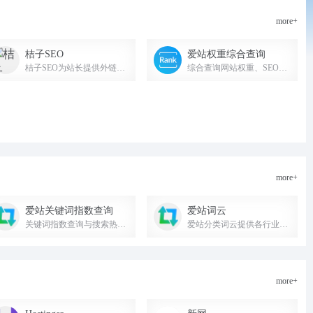
more+
桔子SEO
爱站权重综合查询
桔子SEO为站长提供外链查询，批量查反链、老域名挖掘、网站建站历史快照记录、网站标题和内容关键字主题密度检测等的SEO站长工具网
综合查询网站权重、SEO排名、收录及来路IP等数据的站长工具。
more+
爱站关键词指数查询
爱站词云
关键词指数查询与搜索热度趋势分析工具
爱站分类词云提供各行业分类网站排名及关键词词库，高频关键词库，行业相关词词库等信息。
more+