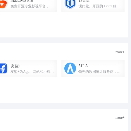
MacCMS Pro
1Panel
免费开源专业影视平台，12年技术沉淀，市场占有率高达99%，安装量超300W+。
现代化、开源的 Linux 服务器运维管理面板，提供网站、数据库、容器、文件、备份、安全与 AI 管理能力，支持应用商店一键部署。
more+
友盟+
51LA
友盟+为App、网站和小程序提供一站式数据智能服务，助力产品决策。
领先的数据统计服务商，提供网站流量分析与统计服务。
more+