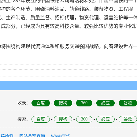
溯至1887年设立的中国铁路公司塘沽材料处，伴随中国铁路一
维护的各个环节，围绕油料油品、轨道线路、装备物资、工程服
应、生产制造、质量监督、招标代理，物资代理、运营维护等一
组成部分，已经成为具有较高科技含量、较强比较优势的专业化
物将围绕构建现代流通体系和服务交通强国战略，向着建设世界
收录
：
百度
-
搜狗
-
360
-
必应
-
谷歌
搜索
：
百度
-
搜狗
-
360
-
必应
-
谷歌
友链检测
网站备案查询
Whois查询