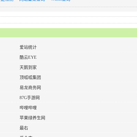
爱站统计
酷云EYE
天鹅到家
顶呱呱集团
易龙商务网
87G手游网
哔哩哔哩
苹果绿养生网
最右