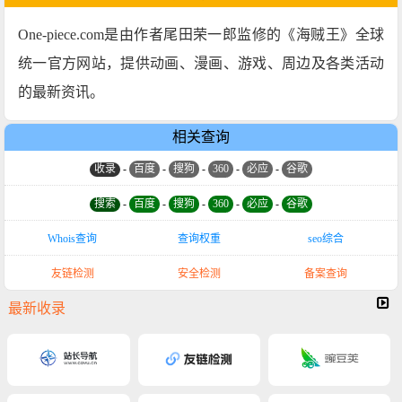
One-piece.com是由作者尾田荣一郎监修的《海贼王》全球
统一官方网站，提供动画、漫画、游戏、周边及各类活动
的最新资讯。
相关查询
收录
-
百度
-
搜狗
-
360
-
必应
-
谷歌
搜索
-
百度
-
搜狗
-
360
-
必应
-
谷歌
Whois查询
查询权重
seo综合
友链检测
安全检测
备案查询
最新收录