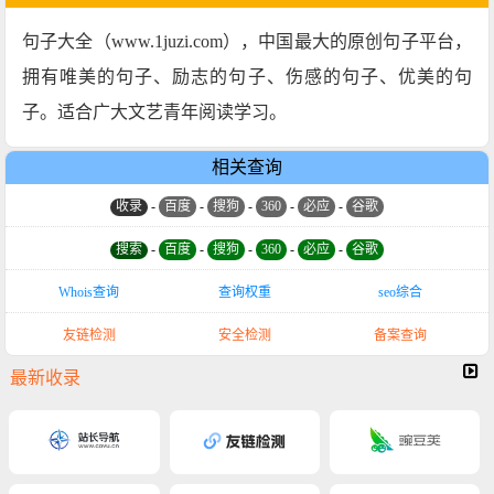
句子大全（www.1juzi.com），中国最大的原创句子平台，
拥有唯美的句子、励志的句子、伤感的句子、优美的句
子。适合广大文艺青年阅读学习。
相关查询
收录
-
百度
-
搜狗
-
360
-
必应
-
谷歌
搜索
-
百度
-
搜狗
-
360
-
必应
-
谷歌
Whois查询
查询权重
seo综合
友链检测
安全检测
备案查询
最新收录