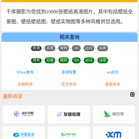
千库摄影为您找到10000张壁纸高清图片，其中包括壁纸全
景图、壁纸壁纸图、壁纸实物图等多种风格供您选用。
相关查询
收录
-
百度
-
搜狗
-
360
-
必应
-
谷歌
搜索
-
百度
-
搜狗
-
360
-
必应
-
谷歌
Whois查询
查询权重
seo综合
友链检测
安全检测
备案查询
最新收录