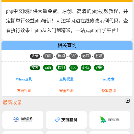
php中文网提供大量免费、原创、高清的php视频教程，并
定期举行公益php培训！可边学习边在线修改示例代码，查
看执行效果！php从入门到精通，一站式php自学平台！
相关查询
收录
-
百度
-
搜狗
-
360
-
必应
-
谷歌
搜索
-
百度
-
搜狗
-
360
-
必应
-
谷歌
Whois查询
查询权重
seo综合
友链检测
安全检测
备案查询
最新收录