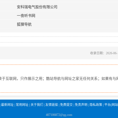
安科瑞电气股份有限公司
一夜听书网
狐狸导航
收录日期：2026-06-
录于互联网，只作展示之用；酷站导航与网址之家无任何关系；如果有与
|
最新网址
|
常用网址
|
关于我们
|
友情链接
|
免费提交
|
免责声明
|
隐私政策
|
平台(网站
407106872@qq.com