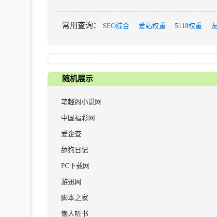
常用查询
：
SEO综合
爱站权重
5118权重
随机展示
笔趣阁小说网
中国福彩网
爱企查
舔狗日记
PC下载网
游迅网
脚本之家
懒人听书