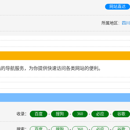
网站直达
所属地区
：
四川
站的导航服务，为你提供快速访问各类网站的便利。
收录
：
百度
-
搜狗
-
360
-
必应
-
谷歌
搜索
：
百度
-
搜狗
-
360
-
必应
-
谷歌