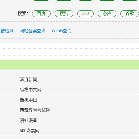
搜索
：
百度
-
搜狗
-
360
-
必应
-
谷歌
友链检测
网站备案查询
Whois查询
澎湃新闻
纵横中文网
街机中国
西藏教育考试院
漫蛙漫画
500彩票网