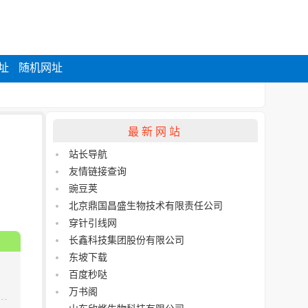
址
随机网址
最新网站
站长导航
友情链接查询
豌豆荚
北京鼎国昌盛生物技术有限责任公司
穿针引线网
长鑫科技集团股份有限公司
东坡下载
百度秒哒
万书阁