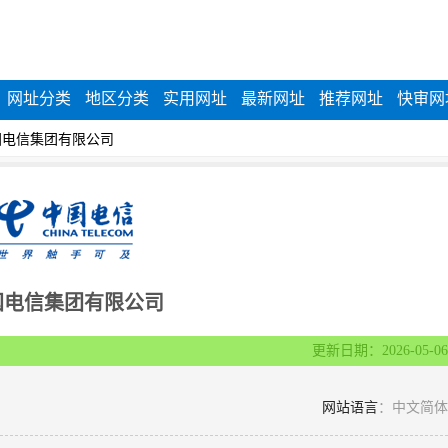
网址分类
地区分类
实用网址
最新网址
推荐网址
快审网
|
国电信集团有限公司
国电信集团有限公司
更新日期：2026-05-06
网站语言
：中文简体