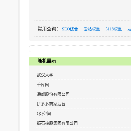
常用查询
：
SEO综合
爱站权重
5118权重
随机展示
武汉大学
千库网
通威股份有限公司
拼多多商家后台
QQ空间
振石控股集团有限公司