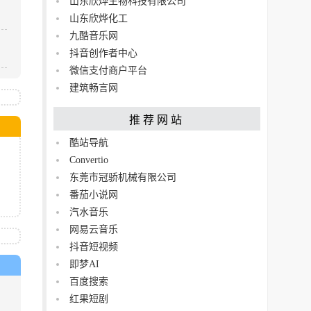
山东欣烨生物科技有限公司
山东欣烨化工
九酷音乐网
抖音创作者中心
微信支付商户平台
建筑畅言网
推荐网站
酷站导航
Convertio
东莞市冠骄机械有限公司
​番茄小说网
汽水音乐
网易云音乐
抖音短视频
即梦AI
百度搜索
红果短剧