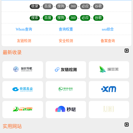
收录
-
百度
-
搜狗
-
360
-
必应
-
谷歌
搜索
-
百度
-
搜狗
-
360
-
必应
-
谷歌
Whois查询
查询权重
seo综合
友链检测
安全检测
备案查询
最新收录
实用网站