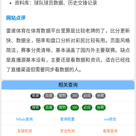
资料库：球队球员数据、历史交锋记录
网站点评
雷速体育在体育数据平台里算是比较老牌的了，比分更新
快、数据全，赔率和盘口分析对彩民比较有用。页面风格
简洁，赛事分类清晰，基本涵盖了国内外主要联赛。缺点
是直播源基本没有，主要还是看数据和资讯，适合已经找
了直播渠道但需要同步看数据的人。
相关查询
收录
-
百度
-
搜狗
-
360
-
必应
-
谷歌
搜索
-
百度
-
搜狗
-
360
-
必应
-
谷歌
Whois查询
查询权重
seo综合
友链检测
安全检测
备案查询