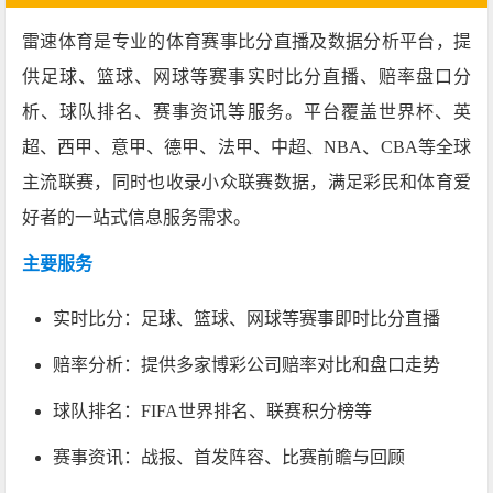
雷速体育是专业的体育赛事比分直播及数据分析平台，提
供足球、篮球、网球等赛事实时比分直播、赔率盘口分
析、球队排名、赛事资讯等服务。平台覆盖世界杯、英
超、西甲、意甲、德甲、法甲、中超、NBA、CBA等全球
主流联赛，同时也收录小众联赛数据，满足彩民和体育爱
好者的一站式信息服务需求。
主要服务
实时比分：足球、篮球、网球等赛事即时比分直播
赔率分析：提供多家博彩公司赔率对比和盘口走势
球队排名：FIFA世界排名、联赛积分榜等
赛事资讯：战报、首发阵容、比赛前瞻与回顾