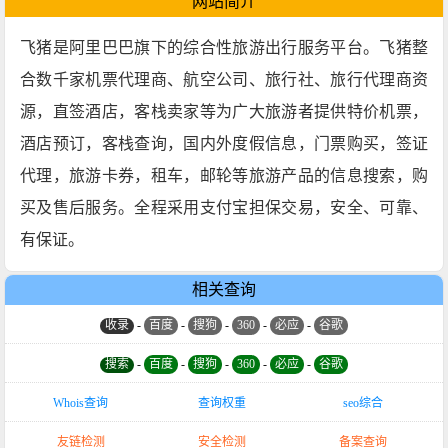
网站简介
飞猪是阿里巴巴旗下的综合性旅游出行服务平台。飞猪整
合数千家机票代理商、航空公司、旅行社、旅行代理商资
源，直签酒店，客栈卖家等为广大旅游者提供特价机票，
酒店预订，客栈查询，国内外度假信息，门票购买，签证
代理，旅游卡券，租车，邮轮等旅游产品的信息搜索，购
买及售后服务。全程采用支付宝担保交易，安全、可靠、
有保证。
相关查询
收录
-
百度
-
搜狗
-
360
-
必应
-
谷歌
搜索
-
百度
-
搜狗
-
360
-
必应
-
谷歌
Whois查询
查询权重
seo综合
友链检测
安全检测
备案查询