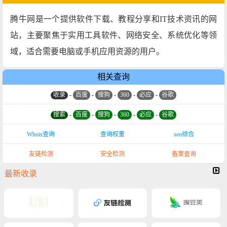
‌腾牛网‌是一个提供软件下载、教程分享和IT技术资讯的网
站，主要聚焦于实用工具软件、网络安全、系统优化等领
域，适合需要电脑或手机应用资源的用户。
相关查询
收录
-
百度
-
搜狗
-
360
-
必应
-
谷歌
搜索
-
百度
-
搜狗
-
360
-
必应
-
谷歌
Whois查询
查询权重
seo综合
友链检测
安全检测
备案查询
最新收录