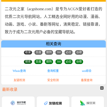
二次元之家（acgnhome.com）是专为ACGN爱好者打造的
优质二次元导航网站，人工精选全网好用的动漫、漫画、
动画、游戏、小说、番剧等网址，清爽稳定、链接靠谱，
致力于成为二次元用户必备的宝藏导航站。
相关查询
收录
-
百度
-
搜狗
-
360
-
必应
-
谷歌
搜索
-
百度
-
搜狗
-
360
-
必应
-
谷歌
Whois查询
查询权重
seo综合
友链检测
安全检测
备案查询
最新收录