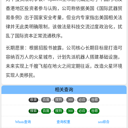
香港地区投资者参与认购，公司称依据美国《国际武器贸
易条例》出于国家安全考量，但业内专家指出美国相关法
律并无此类明确限制，该做法是科技交流过度政治化，扰
乱了国际资本正常流通秩序。
长期愿景‌：根据招股书披露，公司核心长期目标是打造可
容纳百万人的火星城市，计划先派机器人搭建基础设施，
未来实现上千艘飞船在地火之间定期往返，改造火星环境
实现人类移民。
相关查询
收录
-
百度
-
搜狗
-
360
-
必应
-
谷歌
搜索
-
百度
-
搜狗
-
360
-
必应
-
谷歌
Whois查询
查询权重
seo综合