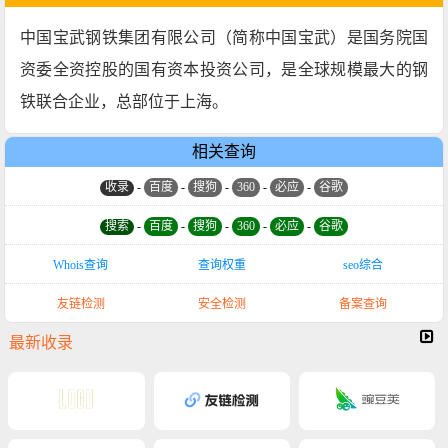
中国宝武钢铁集团有限公司（简称中国宝武）是国务院国
资委全资控股的国有资本投资公司，是全球规模最大的钢
铁联合企业，总部位于上海。
相关查询
收录
-
百度
-
搜狗
-
360
-
必应
-
谷歌
搜索
-
百度
-
搜狗
-
360
-
必应
-
谷歌
Whois查询
查询权重
seo综合
友链检测
安全检测
备案查询
最新收录