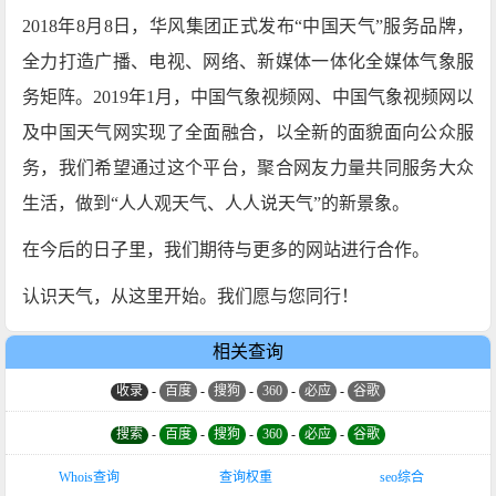
2018年8月8日，华风集团正式发布“中国天气”服务品牌，
全力打造广播、电视、网络、新媒体一体化全媒体气象服
务矩阵。2019年1月，中国气象视频网、中国气象视频网以
及中国天气网实现了全面融合，以全新的面貌面向公众服
务，我们希望通过这个平台，聚合网友力量共同服务大众
生活，做到“人人观天气、人人说天气”的新景象。
在今后的日子里，我们期待与更多的网站进行合作。
认识天气，从这里开始。我们愿与您同行！
相关查询
收录
-
百度
-
搜狗
-
360
-
必应
-
谷歌
搜索
-
百度
-
搜狗
-
360
-
必应
-
谷歌
Whois查询
查询权重
seo综合