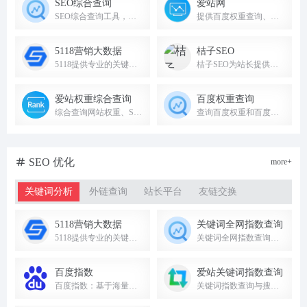
SEO综合查询
爱站网
SEO综合查询工具，提供网站权重、关键词排名、收录查询、友链检测、竞品分析等功能。
提供百度权重查询、关键词排名、收录查询等站长SEO工具。
5118营销大数据
桔子SEO
5118提供专业的关键词挖掘、排名监控等SEO营销大数据工具，助力网站优化与内容营销。
桔子SEO为站长提供外链查询，批量查反链、老域名挖掘、网站建站历史快照记录、网站标题和内容关键字主题密度检测等的SEO站长工具网
爱站权重综合查询
百度权重查询
综合查询网站权重、SEO排名、收录及来路IP等数据的站长工具。
查询百度权重和百度的关键字排名，查询360权重和360的关键字排名
SEO 优化
more+
关键词分析
外链查询
站长平台
友链交换
5118营销大数据
关键词全网指数查询
5118提供专业的关键词挖掘、排名监控等SEO营销大数据工具，助力网站优化与内容营销。
关键词全网指数查询平台，提供搜索引擎趋势、舆情监测和消费者特征分析。
百度指数
爱站关键词指数查询
百度指数：基于海量网民行为数据，洞察搜索趋势与受众需求。
关键词指数查询与搜索热度趋势分析工具