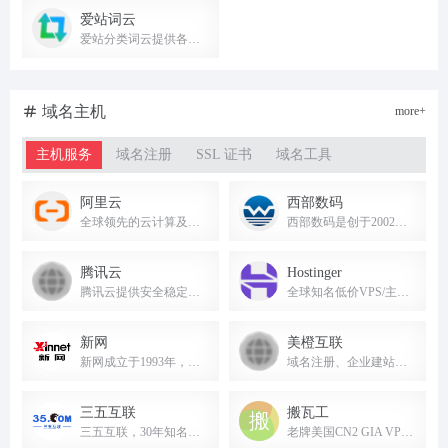
爱站词云
爱站分类词云提供各行业分类网站排名及关键词词库，高频关键词库，行业相关词词库等信息。
域名主机
more+
主机服务
域名注册
SSL 证书
域名工具
阿里云
西部数码
全球领先的云计算及人工智能科技公司，提供弹性计算、数据库、存储、AI大模型等全栈云服务。
西部数码是创于2002年的老牌云计算服务商，提供云服务器、虚拟主机、域名注册、企业邮箱等，50余万虚拟主机网站及1000余万域名用户的共同选择。
腾讯云
Hostinger
腾讯云提供安全稳定的云计算服务，涵盖云服务器、云数据库、云存储等全方位云服务和行业解决方案。
全球知名低价VPS/主机商，AI建站工具免费好用，支持支付宝。
新网
美橙互联
新网成立于1993年，提供云服务器、网站建设、域名注册、虚拟主机、企业邮箱等互联网基础应用服务。
域名注册、企业建站、营销推广、企业邮箱、云主机等SaaS服务提供商。
三五互联
搬瓦工
三五互联，30年知名企业邮箱、云服务器、域名注册服务商，助企业无忧上云。
老牌美国CN2 GIA VPS，建站首选，支持支付宝微信付款。