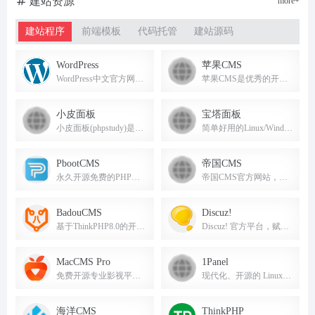
建站资源
more+
建站程序
前端模板
代码托管
建站源码
WordPress
苹果CMS
WordPress中文官方网站，全球最流行的开源CMS建站平台。
苹果CMS是优秀的开源PHP建站系统，以灵活、小巧、兼容性好、负载强等优点深受站长喜爱。
小皮面板
宝塔面板
小皮面板(phpstudy)是一款支持Windows与Linux系统的服务器运维管理面板，好用安全稳定。
简单好用的Linux/Windows服务器运维管理面板，支持一键配置网站、数据库、FTP、SSL等。
PbootCMS
帝国CMS
永久开源免费的PHP企业网站开发建设管理系统，模板标签简单，适合快速建站。
帝国CMS官方网站，提供稳定可靠、安全省心的网站内容管理系统。
BadouCMS
Discuz!
基于ThinkPHP8.0的开源免费商用企业网站管理系统，提供丰富插件与模板，建站更快更安全。
Discuz! 官方平台，赋能企业与开发者，共建健康可持续的社区生态。
MacCMS Pro
1Panel
免费开源专业影视平台，12年技术沉淀，市场占有率高达99%，安装量超300W+。
现代化、开源的 Linux 服务器运维管理面板，提供网站、数据库、容器、文件、备份、安全与 AI 管理能力，支持应用商店一键部署。
海洋CMS
ThinkPHP