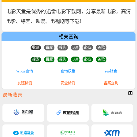
电影天堂是优秀的迅雷电影下载网，分享最新电影，高清
电影、综艺、动漫、电视剧等下载！
相关查询
收录
-
百度
-
搜狗
-
360
-
必应
-
谷歌
搜索
-
百度
-
搜狗
-
360
-
必应
-
谷歌
Whois查询
查询权重
seo综合
友链检测
安全检测
备案查询
最新收录