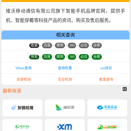
维沃移动通信有限公司旗下智能手机品牌官网，提供手
机、智能穿戴等科技产品的资讯、购买及售后服务。
相关查询
收录
-
百度
-
搜狗
-
360
-
必应
-
谷歌
搜索
-
百度
-
搜狗
-
360
-
必应
-
谷歌
Whois查询
查询权重
seo综合
友链检测
安全检测
备案查询
最新收录