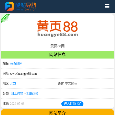
黄页88网
网站信息
站名
黄页88网
网址
www.huangye88.com
地区
北京
语言
中文简体
分类
网上购物
>
B2B商务
收录
2026-05-08
进入网站
网站简介