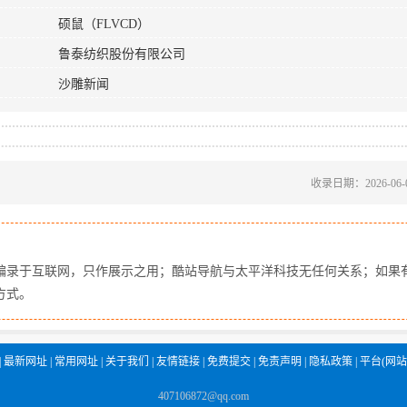
硕鼠（FLVCD）
鲁泰纺织股份有限公司
沙雕新闻
收录日期：2026-06-
编录于互联网，只作展示之用；酷站导航与太平洋科技无任何关系；如果
方式。
|
最新网址
|
常用网址
|
关于我们
|
友情链接
|
免费提交
|
免责声明
|
隐私政策
|
平台(网站
407106872@qq.com