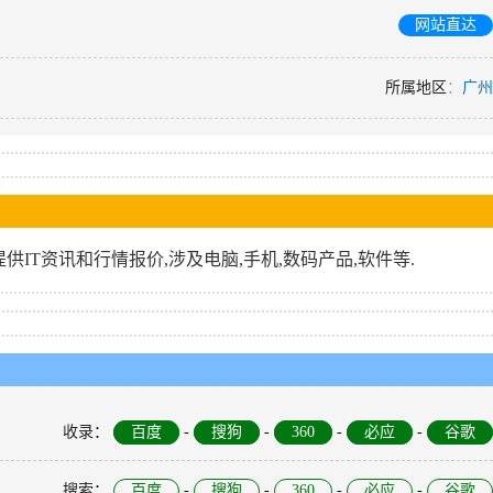
网站直达
所属地区
：
广州
供IT资讯和行情报价,涉及电脑,手机,数码产品,软件等.
收录
：
百度
-
搜狗
-
360
-
必应
-
谷歌
搜索
：
百度
-
搜狗
-
360
-
必应
-
谷歌