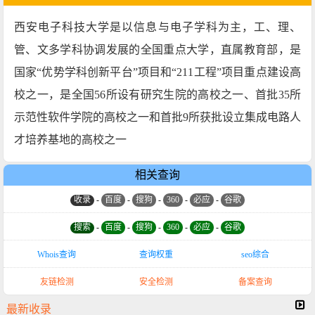
西安电子科技大学是以信息与电子学科为主，工、理、
管、文多学科协调发展的全国重点大学，直属教育部，是
国家“优势学科创新平台”项目和“211工程”项目重点建设高
校之一，是全国56所设有研究生院的高校之一、首批35所
示范性软件学院的高校之一和首批9所获批设立集成电路人
才培养基地的高校之一
相关查询
收录
-
百度
-
搜狗
-
360
-
必应
-
谷歌
搜索
-
百度
-
搜狗
-
360
-
必应
-
谷歌
Whois查询
查询权重
seo综合
友链检测
安全检测
备案查询
最新收录