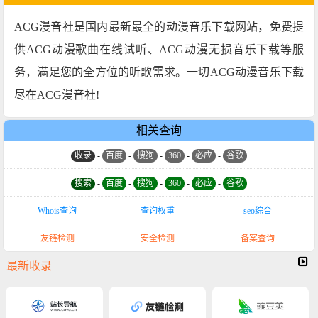
ACG漫音社是国内最新最全的动漫音乐下载网站，免费提
供ACG动漫歌曲在线试听、ACG动漫无损音乐下载等服
务，满足您的全方位的听歌需求。一切ACG动漫音乐下载
尽在ACG漫音社!
相关查询
收录
-
百度
-
搜狗
-
360
-
必应
-
谷歌
搜索
-
百度
-
搜狗
-
360
-
必应
-
谷歌
Whois查询
查询权重
seo综合
友链检测
安全检测
备案查询
最新收录