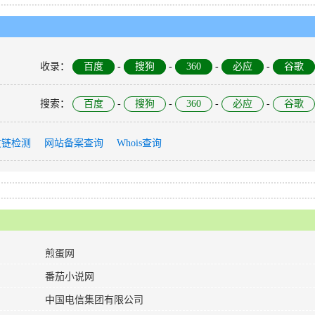
收录
：
百度
-
搜狗
-
360
-
必应
-
谷歌
搜索
：
百度
-
搜狗
-
360
-
必应
-
谷歌
友链检测
网站备案查询
Whois查询
煎蛋网
​番茄小说网
中国电信集团有限公司