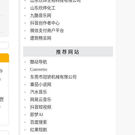
山东欣烨生物科技有限公司
山东欣烨化工
九酷音乐网
抖音创作者中心
微信支付商户平台
建筑畅言网
推荐网站
酷站导航
Convertio
9
东莞市冠骄机械有限公司
与
​番茄小说网
汽水音乐
世
网易云音乐
抖音短视频
方
即梦AI
百度搜索
红果短剧