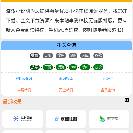
游戏小说网为您提供海量优质小说在线阅读服务。找TXT
下载、全文下载资源？来本站享受精校无错版排版，更有
新人免费阅读特权，手机PC自适应，随时随地畅快追书！
相关查询
收录
-
百度
-
搜狗
-
360
-
必应
-
谷歌
搜索
-
百度
-
搜狗
-
360
-
必应
-
谷歌
Whois查询
查询权重
seo综合
友链检测
安全检测
备案查询
最新收录