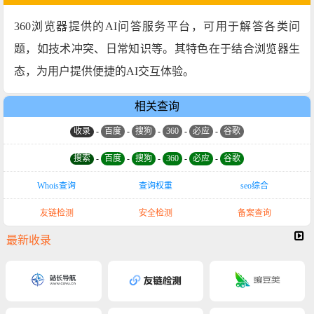
360浏览器提供的AI问答服务平台，可用于解答各类问
题，如技术冲突、日常知识等。其特色在于结合浏览器生
态，为用户提供便捷的AI交互体验。
相关查询
收录
-
百度
-
搜狗
-
360
-
必应
-
谷歌
搜索
-
百度
-
搜狗
-
360
-
必应
-
谷歌
Whois查询
查询权重
seo综合
友链检测
安全检测
备案查询
最新收录