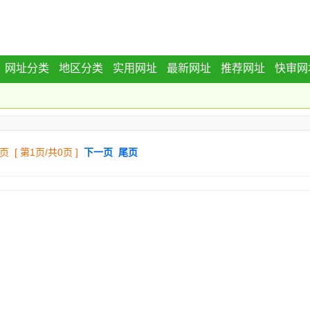
网址分类
地区分类
实用网址
最新网址
推荐网址
快审网
|
 [ 第1页/共0页 ]
下一页
尾页