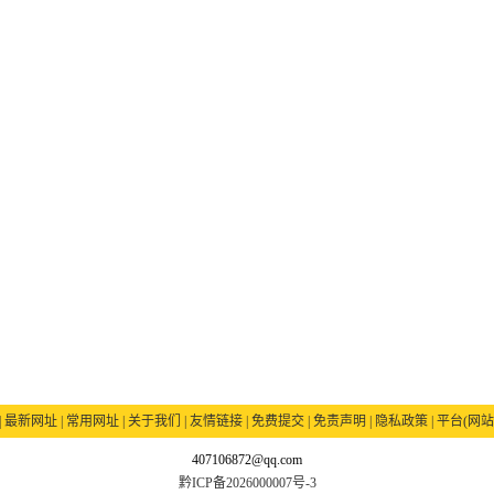
|
最新网址
|
常用网址
|
关于我们
|
友情链接
|
免费提交
|
免责声明
|
隐私政策
|
平台(网站
407106872@qq.com
黔ICP备2026000007号-3