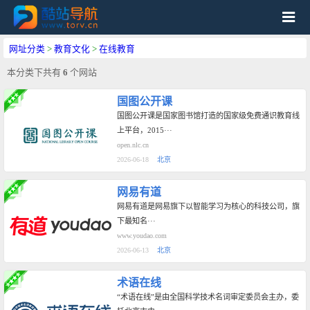
网址分类
>
教育文化
>
在线教育
本分类下共有
6
个网站
国图公开课
国图公开课是国家图书馆打造的国家级免费通识教育线
上平台，2015···
open.nlc.cn
2026-06-18
北京
‌网易有道‌
‌网易有道‌是网易旗下以智能学习为核心的科技公司，旗
下最知名···
www.youdao.com
2026-06-13
北京
术语在线
“术语在线”是由全国科学技术名词审定委员会主办，委