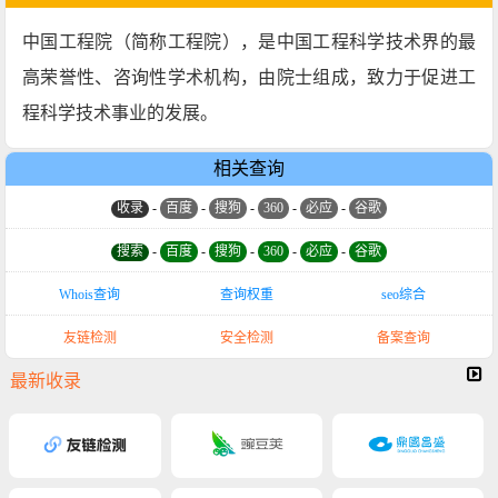
中国工程院（简称工程院），是中国工程科学技术界的最
高荣誉性、咨询性学术机构，由院士组成，致力于促进工
程科学技术事业的发展。
相关查询
收录
-
百度
-
搜狗
-
360
-
必应
-
谷歌
搜索
-
百度
-
搜狗
-
360
-
必应
-
谷歌
Whois查询
查询权重
seo综合
友链检测
安全检测
备案查询
最新收录