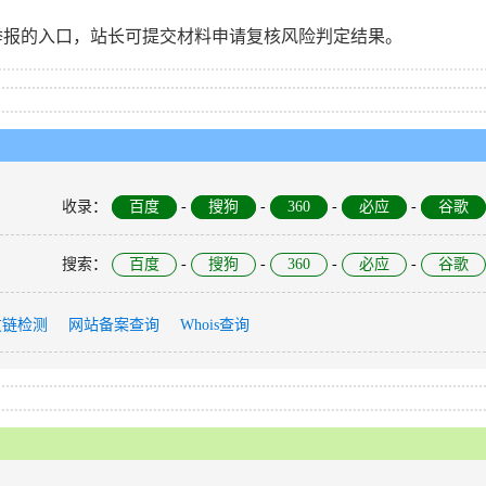
举报的入口，站长可提交材料申请复核风险判定结果。
收录
：
百度
-
搜狗
-
360
-
必应
-
谷歌
搜索
：
百度
-
搜狗
-
360
-
必应
-
谷歌
友链检测
网站备案查询
Whois查询