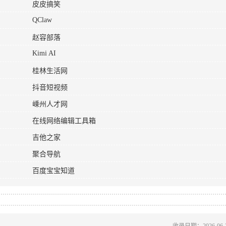
皮皮搞笑
QClaw
赵容部落
Kimi AI
桂林生活网
抖音短视频
嵊州人才网
在线网络编辑工具箱
吉他之家
聚合导航
百度宝宝知道